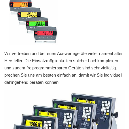
Härtemessung
Wägezellen
Ladenwaagen
Fahrzeugwaagen
Zubehör für Waagen
Wir vertreiben und betreuen Auswertegeräte vieler namenhafter
Hersteller. Die Einsatzmöglichkeiten solcher hochkomplexen
Kraftmessgeräte
und zudem freiprogrammierbaren Geräte sind sehr vielfältig.
Schichtdickenprüfung
prechen Sie uns am besten einfach an, damit wir Sie individuell
dahingehend beraten können.