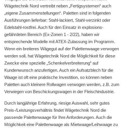
Wägetechnik Nord vertreibt neben „Fertigsystemen“ auch
„eigene Zusammen­stellungen“. Paletten sind in folgenden
Ausführungen lieferbar: Stahl-lackiert, Stahl-verzinkt oder
Edelstahl-rostfrei. Auch für den Einsatz in explosions­
gefährdeten Bereich (Ex-Zonen 1 - 2/22), haben wir
entsprechende Modelle mit ATEX-Zulassung im Programm.
Wenn ein breiteres Wäge­gut auf der Paletten­waage verwogen
werden soll, hat Wägetechnik Nord die Möglichkeit für diese
Zwecke eine spezielle „Schenkelverbreiterung“ auf
Kundenwunsch anzufertigen. Auch ein Aufsatz­blech für die
Waage ist oft eine praktische Investition, so können neben
Paletten auch kleinere Rollwagen verwogen werden, z.B. zum
Verwiegen von Beschickungswagen in der Fleisch­industrie.
Durch langjährige Erfahrung, riesige Auswahl, sehr gutes
Preis-/Leistungsverhältnis findet Wägetechnik Nord die
passende Palettenwaage für Ihre Anforderungen. Auch die
Möglichkeit eine Palettenwaage als Mietwaage/Leihwaage zu