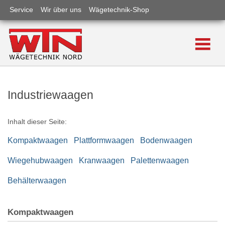
Produkte
Close submenu
Service
Wir über uns
Wägetechnik-Shop
Laborwaagen
Leih- / Mietwaagen
Industriewaagen
Zählwaagen
Industriewaagen
Medizinwaagen
Inhalt dieser Seite:
Wägeterminals
Kompaktwaagen
Plattformwaagen
Bodenwaagen
Gewichte
Wiegehubwaagen
Kranwaagen
Palettenwaagen
Fertigpackungskontrolle
Behälterwaagen
Software
Feuchtebestimmer
Kompaktwaagen